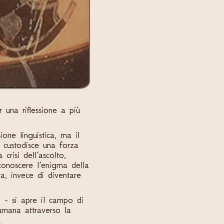
 una riflessione a più
one linguistica, ma il
e custodisce una forza
crisi dell’ascolto,
iconoscere l’enigma della
va, invece di diventare
io - si apre il campo di
umana attraverso la
.