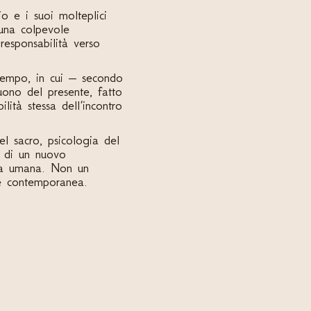
io e i suoi molteplici
una colpevole
esponsabilità verso
 tempo, in cui – secondo
uono del presente, fatto
lità stessa dell’incontro
del sacro, psicologia del
tà di un nuovo
enza umana. Non un
ne contemporanea.