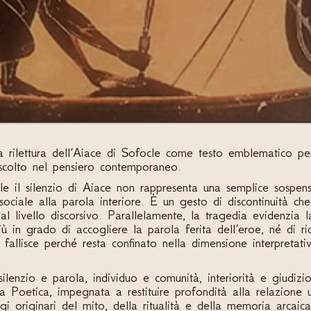
 rilettura dell’Aiace di Sofocle come testo emblematico per
’ascolto nel pensiero contemporaneo.
e il silenzio di Aiace non rappresenta una semplice sospensi
ociale alla parola interiore. È un gesto di discontinuità ch
 al livello discorsivo. Parallelamente, la tragedia evidenzia la 
ù in grado di accogliere la parola ferita dell’eroe, né di r
o fallisce perché resta confinato nella dimensione interpretati
 silenzio e parola, individuo e comunità, interiorità e giudiz
a Poetica, impegnata a restituire profondità alla relazione 
ggi originari del mito, della ritualità e della memoria arcaica