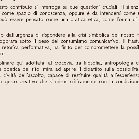
sto contributo si interroga su due questioni cruciali: il silenz
 come spazio di conoscenza, oppure è da intendersi come 
 può essere pensato come una pratica etica, come forma di r
dall’urgenza di rispondere alla crisi simbolica del nostro
logorata sotto il peso del consumismo comunicativo. Il frast
retorica performativa, ha finito per compromettere la possibi
ore
plinare qui adottata, al crocevia tra filosofia, antropologia 
e poetica del rito, mira ad aprire il dibattito sulla possibili
 civiltà dell’ascolto, capace di restituire qualità all’esperi
un gesto creativo che si misuri criticamente con la condizio