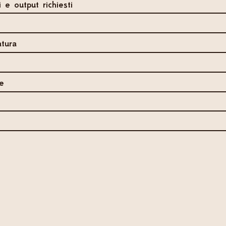
i e output richiesti
atura
e
Fondazione MOYSEION – ISAMA Matera