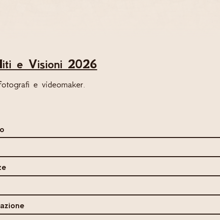
iti e Visioni 2026
fotografi e videomaker.‍
to
ze
azione